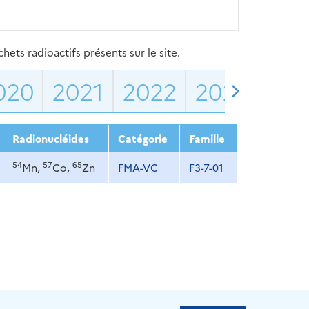
ets radioactifs présents sur le site.
020
2021
2022
2023
202
Radionucléides
Catégorie
Famille
54
57
65
Mn,
Co,
Zn
FMA-VC
F3-7-01