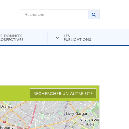
chercher sur Andra Inventaire
Rechercher
Lancer la recher
ES DONNÉES
LES
ROSPECTIVES
PUBLICATIONS
RECHERCHER UN AUTRE SITE