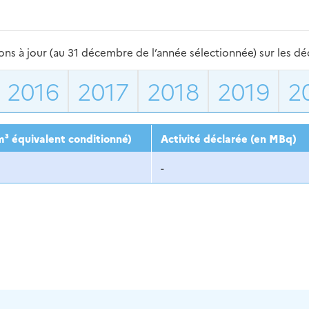
s à jour (au 31 décembre de l’année sélectionnée) sur les déch
2016
2017
2018
2019
2
m³ équivalent conditionné)
Activité déclarée (en MBq)
-