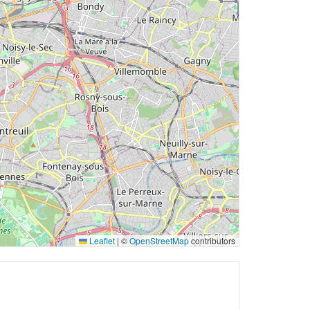
Leaflet
|
©
OpenStreetMap
contributors