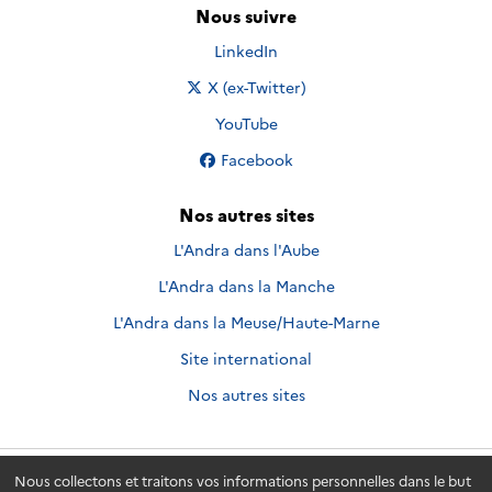
Nous suivre
Nous suivre sur
LinkedIn
Nous suivre sur
X (ex-Twitter)
Nous suivre sur
YouTube
Nous suivre sur
Facebook
Nos autres sites
L'Andra dans l'Aube
L'Andra dans la Manche
L'Andra dans la Meuse/Haute-Marne
Site international
Nos autres sites
Nous collectons et traitons vos informations personnelles dans le but
Andra.fr
© 2026 - Andra. Tous droits réservés.