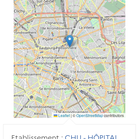
Leaflet
|
©
OpenStreetMap
contributors
Etablissement :
CHU - HÔPITAL