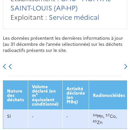
SAINT-LOUIS (AP-HP)
Exploitant :
Service médical
Les données présentent les dernières informations à jour
(au 31 décembre de l’année sélectionnée) sur les déchets
radioactifs présents sur le site.
2013
2014
2015
2016
Volume
Activité
Nature
déclaré (en
déclarée
des
m³
Radionucléides
(en
déchets
équivalent
MBq)
conditionné)
54
57
SI
-
-
Mn,
Co,
65
Zn