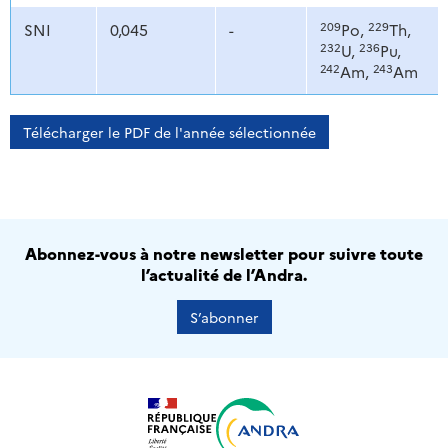
209
229
SNI
0,045
-
Po,
Th,
232
236
U,
Pu,
242
243
Am,
Am
Télécharger le PDF de l'année sélectionnée
Abonnez-vous à notre newsletter pour suivre toute
l’actualité de l’Andra.
S’abonner