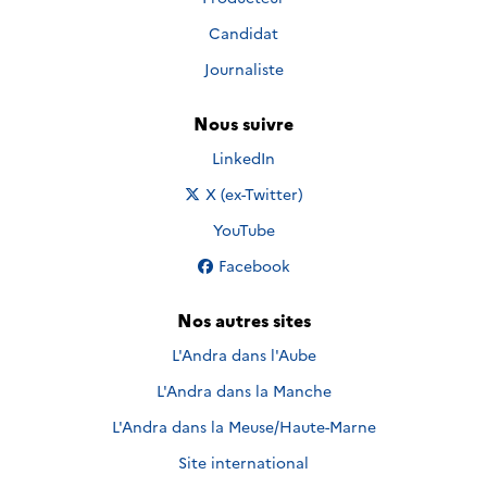
Candidat
Journaliste
Nous suivre
Nous suivre sur
LinkedIn
Nous suivre sur
X (ex-Twitter)
Nous suivre sur
YouTube
Nous suivre sur
Facebook
Nos autres sites
L'Andra dans l'Aube
L'Andra dans la Manche
L'Andra dans la Meuse/Haute-Marne
Site international