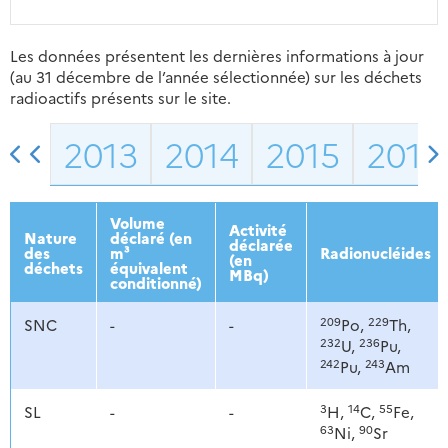
Les données présentent les dernières informations à jour
(au 31 décembre de l’année sélectionnée) sur les déchets
radioactifs présents sur le site.
2013
2014
2015
2016
Volume
Activité
Nature
déclaré (en
déclarée
des
m³
Radionucléides
(en
déchets
équivalent
MBq)
conditionné)
209
229
SNC
-
-
Po,
Th,
232
236
U,
Pu,
242
243
Pu,
Am
3
14
55
SL
-
-
H,
C,
Fe,
63
90
Ni,
Sr