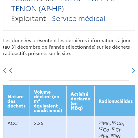
TENON (AP-HP)
Exploitant :
Service médical
Les données présentent les dernières informations à jour
(au 31 décembre de l’année sélectionnée) sur les déchets
radioactifs présents sur le site.
2013
2014
2015
2016
Volume
Activité
Nature
déclaré (en
déclarée
des
m³
Radionucléides
(en
déchets
équivalent
MBq)
conditionné)
54
60
ACC
2,25
-
Mn,
Co,
57
51
Co,
Cr,
59
181
Fe,
W