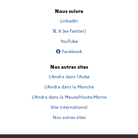
Nous suivre
Nous suivre sur
LinkedIn
Nous suivre sur
X (ex-Twitter)
Nous suivre sur
YouTube
Nous suivre sur
Facebook
Nos autres sites
L'Andra dans l'Aube
L'Andra dans la Manche
L'Andra dans la Meuse/Haute-Marne
Site international
Nos autres sites