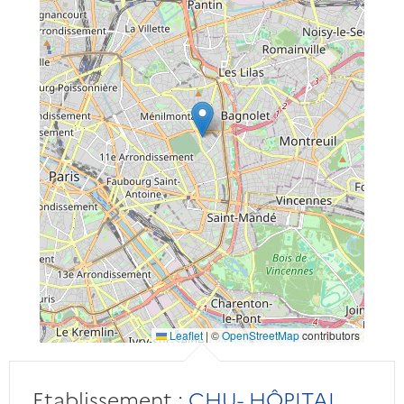
Leaflet
|
©
OpenStreetMap
contributors
Etablissement :
CHU- HÔPITAL