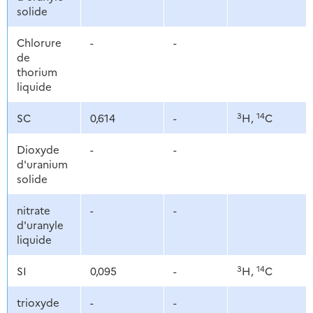
solide
Chlorure
-
-
de
thorium
liquide
3
14
SC
0,614
-
H,
C
Dioxyde
-
-
d'uranium
solide
nitrate
-
-
d'uranyle
liquide
3
14
SI
0,095
-
H,
C
trioxyde
-
-