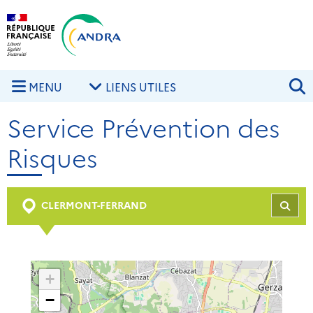
Aller au contenu principal
Skip to navigation
R
MENU
LIENS UTILES
Service Prévention des
Risques
CLERMONT-FERRAND
REC
+
−