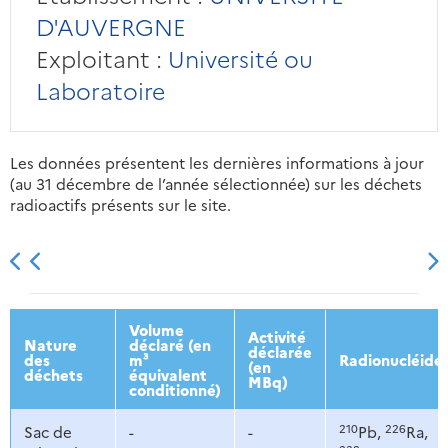
D'AUVERGNE
Exploitant :
Université ou
Laboratoire
Les données présentent les dernières informations à jour
(au 31 décembre de l’année sélectionnée) sur les déchets
radioactifs présents sur le site.
2013
2014
2015
2016
Volume
Activité
Nature
déclaré (en
déclarée
des
m³
Radionucléide
(en
déchets
équivalent
MBq)
conditionné)
210
226
Sac de
-
-
Pb,
Ra,