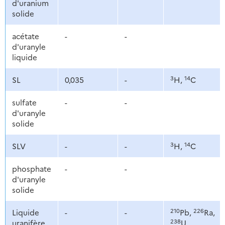
d'uranium
solide
acétate
-
-
d'uranyle
liquide
3
14
SL
0,035
-
H,
C
sulfate
-
-
d'uranyle
solide
3
14
SLV
-
-
H,
C
phosphate
-
-
d'uranyle
solide
210
226
Liquide
-
-
Pb,
Ra,
238
uranifère
U