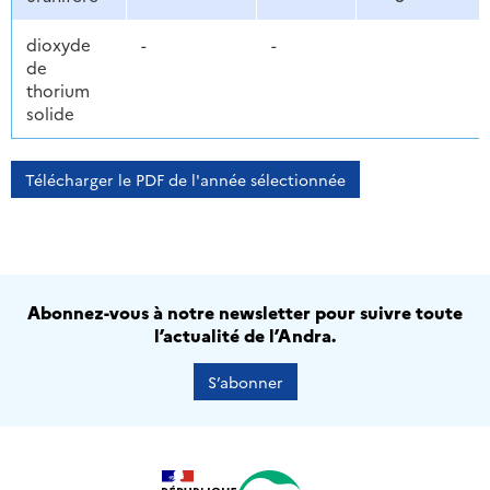
dioxyde
-
-
de
thorium
solide
Télécharger le PDF de l'année sélectionnée
Abonnez-vous à notre newsletter pour suivre toute
l’actualité de l’Andra.
S’abonner