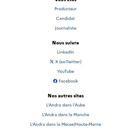
Producteur
Candidat
Journaliste
Nous suivre
Nous suivre sur
LinkedIn
Nous suivre sur
X (ex-Twitter)
Nous suivre sur
YouTube
Nous suivre sur
Facebook
Nos autres sites
L'Andra dans l'Aube
L'Andra dans la Manche
L'Andra dans la Meuse/Haute-Marne