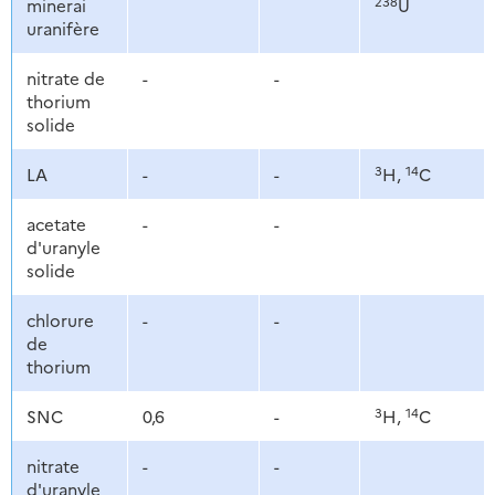
238
minerai
U
uranifère
nitrate de
-
-
thorium
solide
3
14
LA
-
-
H,
C
acetate
-
-
d'uranyle
solide
chlorure
-
-
de
thorium
3
14
SNC
0,6
-
H,
C
nitrate
-
-
d'uranyle