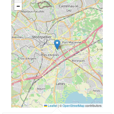
−
Leaflet
|
©
OpenStreetMap
contributors