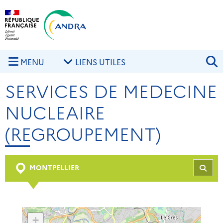
Aller au contenu principal
Skip to navigation
R
MENU
LIENS UTILES
SERVICES DE MEDECINE
NUCLEAIRE
(REGROUPEMENT)
MONTPELLIER
REC
+