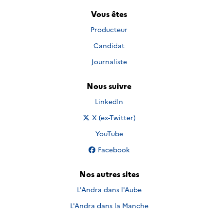
Vous êtes
Producteur
Candidat
Journaliste
Nous suivre
Nous suivre sur
LinkedIn
Nous suivre sur
X (ex-Twitter)
Nous suivre sur
YouTube
Nous suivre sur
Facebook
Nos autres sites
L'Andra dans l'Aube
L'Andra dans la Manche