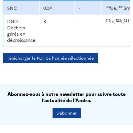
68
151
SNC
0,04
-
Ge,
Sm
111
123
125
DGD -
8
-
In,
I,
I,
Déchets
gérés en
décroissance
Télécharger le PDF de l'année sélectionnée
Abonnez-vous à notre newsletter pour suivre toute
l’actualité de l’Andra.
S’abonner