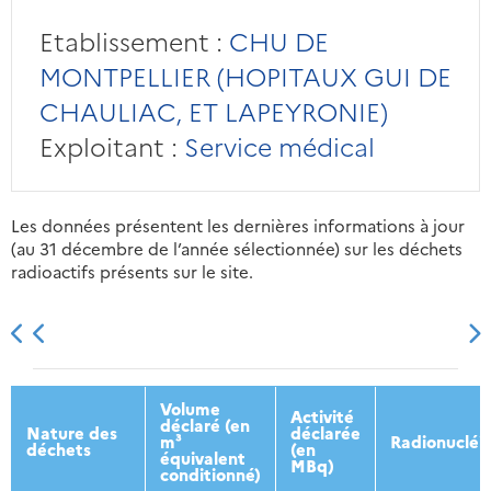
Etablissement :
CHU DE
MONTPELLIER (HOPITAUX GUI DE
CHAULIAC, ET LAPEYRONIE)
Exploitant :
Service médical
Les données présentent les dernières informations à jour
(au 31 décembre de l’année sélectionnée) sur les déchets
radioactifs présents sur le site.
2013
2014
2015
2016
Volume
Activité
déclaré (en
Nature des
déclarée
m³
Radionucléi
déchets
(en
équivalent
MBq)
conditionné)