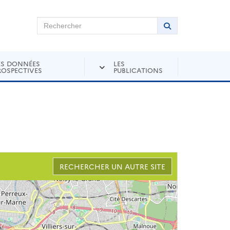
chercher sur Andra Inventaire
Rechercher
Lancer la recher
ES DONNÉES
LES
ROSPECTIVES
PUBLICATIONS
RECHERCHER UN AUTRE SITE