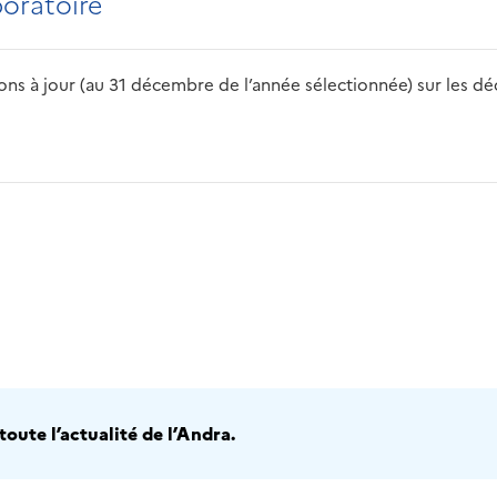
boratoire
s à jour (au 31 décembre de l’année sélectionnée) sur les déch
2016
2017
2018
2019
20
oute l’actualité de l’Andra.