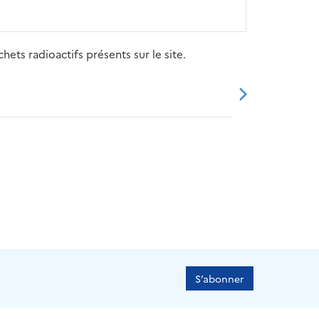
ets radioactifs présents sur le site.
20
2021
2022
2023
2024
S’abonner