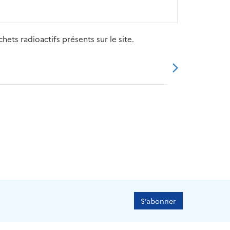
ets radioactifs présents sur le site.
20
2021
2022
2023
2024
S’abonner