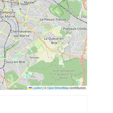
Leaflet
|
©
OpenStreetMap
contributors