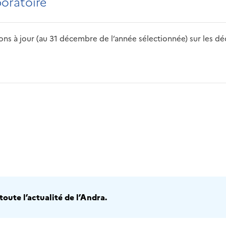
boratoire
s à jour (au 31 décembre de l’année sélectionnée) sur les déch
2016
2017
2018
2019
20
oute l’actualité de l’Andra.