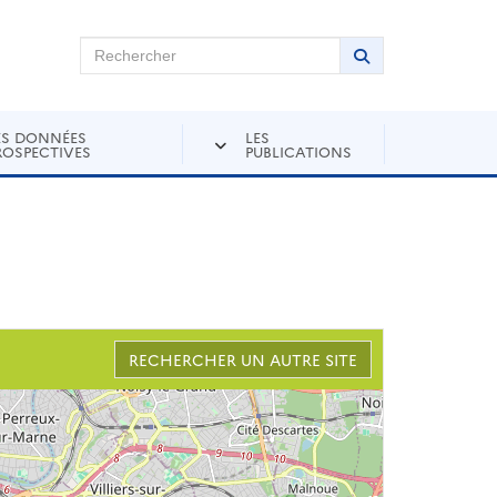
chercher sur Andra Inventaire
Rechercher
Lancer la recher
ES DONNÉES
LES
ROSPECTIVES
PUBLICATIONS
RECHERCHER UN AUTRE SITE