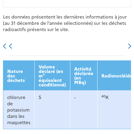
Les données présentent les dernières informations à jour
(au 31 décembre de l’année sélectionnée) sur les déchets
radioactifs présents sur le site.
2013
2014
2015
2016
Volume
Activité
Nature
déclaré (en
déclarée
des
m³
Radionucléide
(en
déchets
équivalent
MBq)
conditionné)
40
chlorure
5
-
K
de
potassium
dans les
maquettes