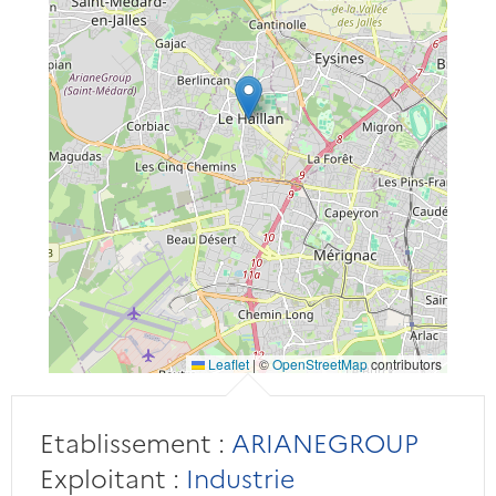
Leaflet
|
©
OpenStreetMap
contributors
Etablissement :
ARIANEGROUP
Exploitant :
Industrie