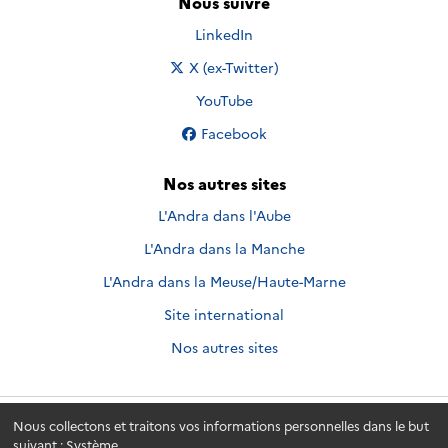
Nous suivre
Nous suivre sur
LinkedIn
Nous suivre sur
X (ex-Twitter)
Nous suivre sur
YouTube
Nous suivre sur
Facebook
Nos autres sites
L'Andra dans l'Aube
L'Andra dans la Manche
L'Andra dans la Meuse/Haute-Marne
Site international
Nos autres sites
Nous collectons et traitons vos informations personnelles dans le but
Andra.fr
© 2026 - Andra. Tous droits réservés.
suivant :
Système
.