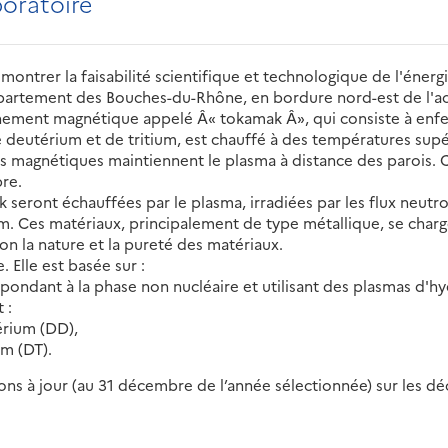
boratoire
ontrer la faisabilité scientifique et technologique de l'énergie
partement des Bouches-du-Rhône, en bordure nord-est de l'a
nement magnétique appelé Â« tokamak Â», qui consiste à enf
eutérium et de tritium, est chauffé à des températures supéri
s magnétiques maintiennent le plasma à distance des parois.
re.
k seront échauffées par le plasma, irradiées par les flux neutr
m. Ces matériaux, principalement de type métallique, se charg
on la nature et la pureté des matériaux.
 Elle est basée sur :
spondant à la phase non nucléaire et utilisant des plasmas d'h
 :
rium (DD),
m (DT).
s à jour (au 31 décembre de l’année sélectionnée) sur les déch