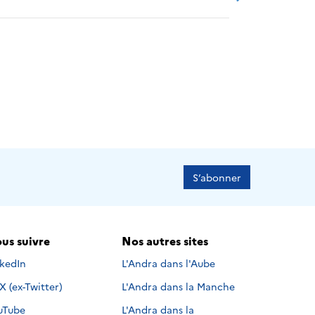
20
2021
2022
2023
2024
S’abonner
us suivre
Nos autres sites
s suivre sur
nkedIn
L'Andra dans l'Aube
Nous suivre sur
X (ex-Twitter)
L'Andra dans la Manche
s suivre sur
uTube
L'Andra dans la