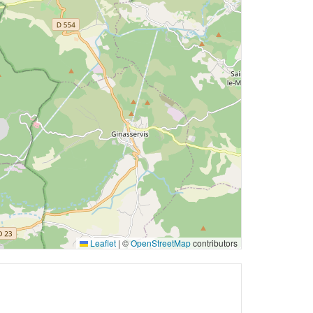
Leaflet
|
©
OpenStreetMap
contributors