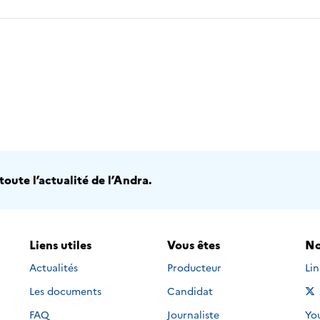
2016
2017
2018
2019
20
oute l’actualité de l’Andra.
Liens utiles
Vous êtes
No
Nou
Actualités
Producteur
Li
Les documents
Candidat
Nou
FAQ
Journaliste
Yo