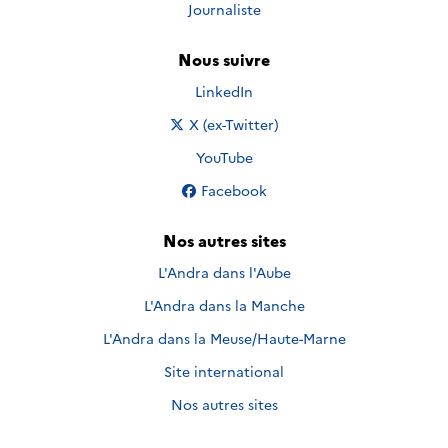
Journaliste
Nous suivre
Nous suivre sur
LinkedIn
Nous suivre sur
X (ex-Twitter)
Nous suivre sur
YouTube
Nous suivre sur
Facebook
Nos autres sites
L'Andra dans l'Aube
L'Andra dans la Manche
L'Andra dans la Meuse/Haute-Marne
Site international
Nos autres sites