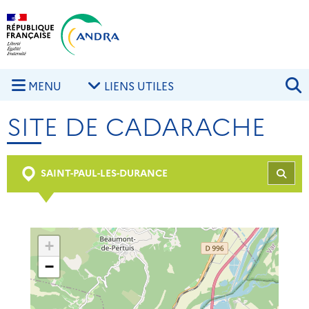
Aller au contenu principal
Skip to navigation
R
MENU
LIENS UTILES
SITE DE CADARACHE
SAINT-PAUL-LES-DURANCE
REC
+
−