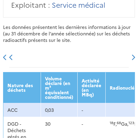
Exploitant :
Service médical
Les données présentent les dernières informations à jour
(au 31 décembre de l’année sélectionnée) sur les déchets
radioactifs présents sur le site.
2013
2014
2015
2016
Volume
Activité
déclaré (en
Nature des
déclarée
m³
Radionucléi
déchets
(en
équivalent
MBq)
conditionné)
ACC
0,03
-
18
68
123
DGD -
30
-
F,
Ga,
I,
Déchets
gérés en