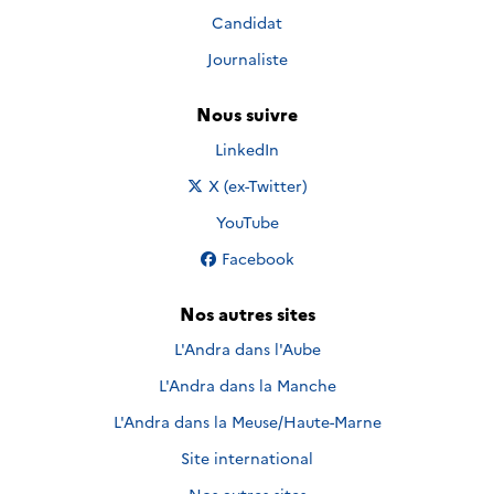
Candidat
Journaliste
Nous suivre
Nous suivre sur
LinkedIn
Nous suivre sur
X (ex-Twitter)
Nous suivre sur
YouTube
Nous suivre sur
Facebook
Nos autres sites
L'Andra dans l'Aube
L'Andra dans la Manche
L'Andra dans la Meuse/Haute-Marne
Site international