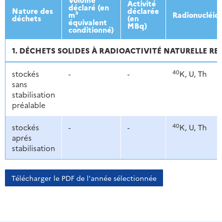
Activité
déclaré (en
Nature des
déclarée
m³
Radionucléid
déchets
(en
équivalent
MBq)
conditionné)
1. DÉCHETS SOLIDES À RADIOACTIVITÉ NATURELLE R
40
stockés
-
-
K, U, Th
sans
stabilisation
préalable
40
stockés
-
-
K, U, Th
aprés
stabilisation
Télécharger le PDF de l'année sélectionnée