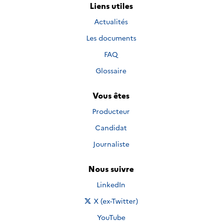
Liens utiles
Actualités
Les documents
FAQ
Glossaire
Vous êtes
Producteur
Candidat
Journaliste
Nous suivre
Nous suivre sur
LinkedIn
Nous suivre sur
X (ex-Twitter)
Nous suivre sur
YouTube