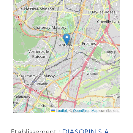
Leaflet
|
©
OpenStreetMap
contributors
Etablissement :
DIASORIN S.A.