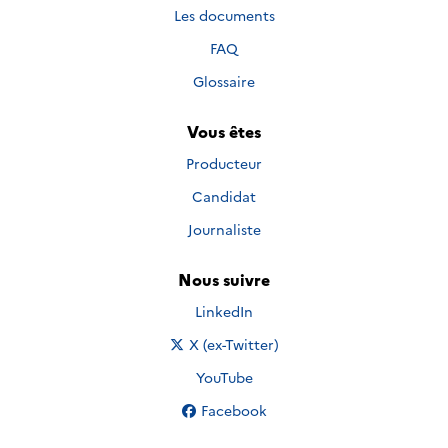
Les documents
FAQ
Glossaire
Vous êtes
Producteur
Candidat
Journaliste
Nous suivre
Nous suivre sur
LinkedIn
Nous suivre sur
X (ex-Twitter)
Nous suivre sur
YouTube
Nous suivre sur
Facebook