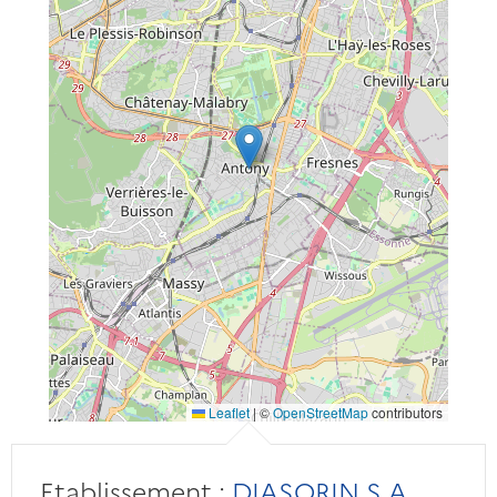
Leaflet
|
©
OpenStreetMap
contributors
Etablissement :
DIASORIN S.A.