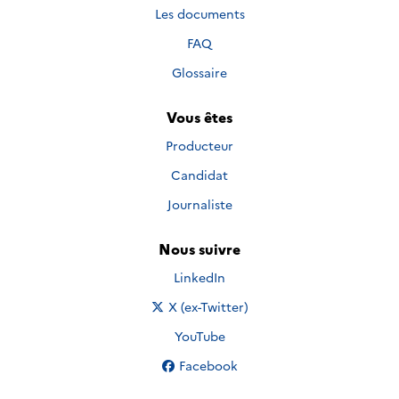
Les documents
FAQ
Glossaire
Vous êtes
Producteur
Candidat
Journaliste
Nous suivre
Nous suivre sur
LinkedIn
Nous suivre sur
X (ex-Twitter)
Nous suivre sur
YouTube
Nous suivre sur
Facebook