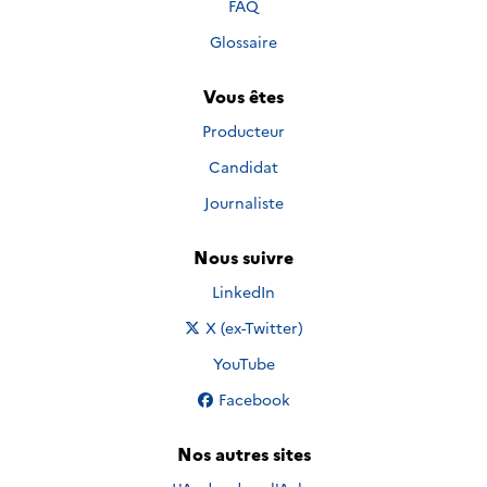
FAQ
Glossaire
Vous êtes
Producteur
Candidat
Journaliste
Nous suivre
Nous suivre sur
LinkedIn
Nous suivre sur
X (ex-Twitter)
Nous suivre sur
YouTube
Nous suivre sur
Facebook
Nos autres sites