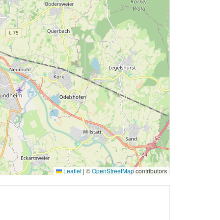
Leaflet
|
©
OpenStreetMap
contributors