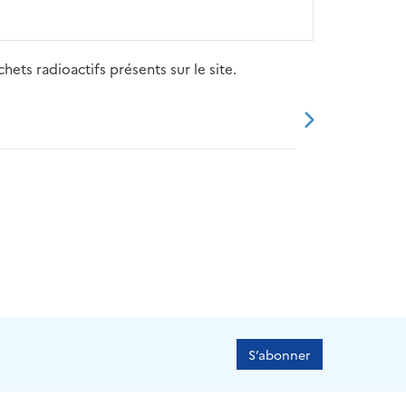
ets radioactifs présents sur le site.
20
2021
2022
2023
2024
S’abonner