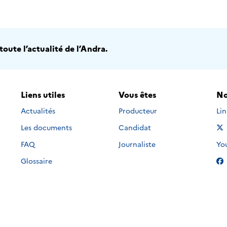
oute l’actualité de l’Andra.
Liens utiles
Vous êtes
No
Nou
Actualités
Producteur
Li
Les documents
Candidat
Nou
FAQ
Journaliste
Yo
Glossaire