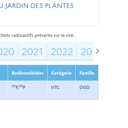
U JARDIN DES PLANTES
ets radioactifs présents sur le site.
020
2021
2022
2023
202
Radionucléides
Catégorie
Famille
32
33
P,
P
VTC
DGD