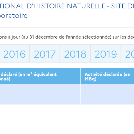
ONAL D'HISTOIRE NATURELLE - SITE D
boratoire
s à jour (au 31 décembre de l’année sélectionnée) sur les déch
2016
2017
2018
2019
2
déclaré (en m³ équivalent
Activité déclarée (en
onné)
MBq)
-