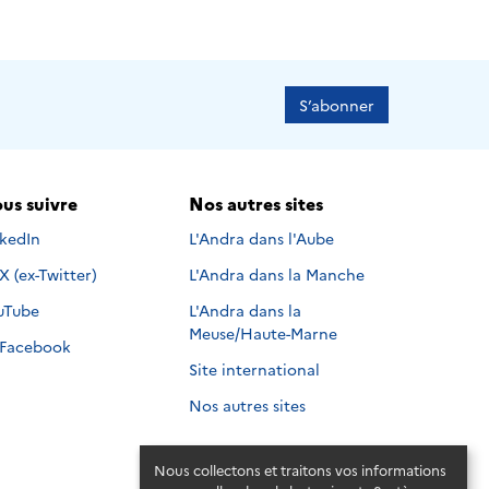
S’abonner
us suivre
Nos autres sites
s suivre sur
nkedIn
L'Andra dans l'Aube
Nous suivre sur
X (ex-Twitter)
L'Andra dans la Manche
s suivre sur
uTube
L'Andra dans la
Meuse/Haute-Marne
Nous suivre sur
Facebook
Site international
Nos autres sites
Nous collectons et traitons vos informations