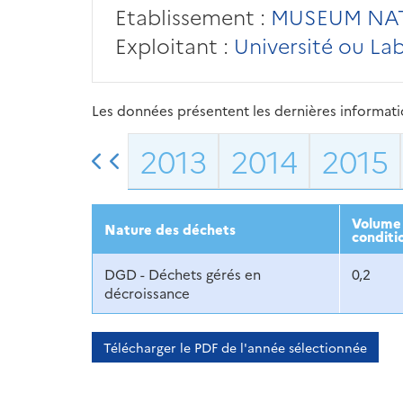
Etablissement :
MUSEUM NATI
Exploitant :
Université ou La
Les données présentent les dernières information
2013
2014
2015
Volume 
Nature des déchets
conditi
DGD - Déchets gérés en
0,2
décroissance
Télécharger le PDF de l'année sélectionnée