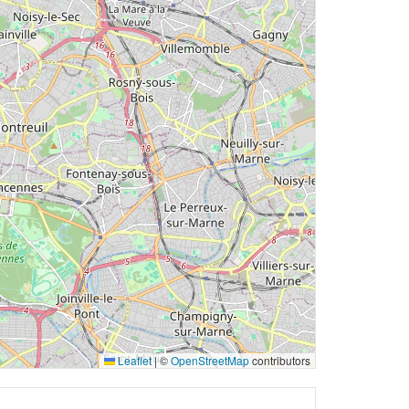
Leaflet
|
©
OpenStreetMap
contributors