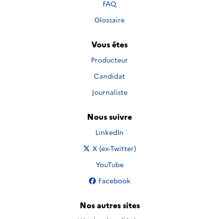
FAQ
Glossaire
Vous êtes
Producteur
Candidat
Journaliste
Nous suivre
Nous suivre sur
LinkedIn
Nous suivre sur
X (ex-Twitter)
Nous suivre sur
YouTube
Nous suivre sur
Facebook
Nos autres sites