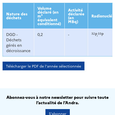
2013
2014
2015
2016
Volume
Activité
déclaré (en
Nature des
déclarée
m³
Radionucléi
déchets
(en
équivalent
MBq)
conditionné)
32
33
DGD -
0,2
-
P,
P
Déchets
gérés en
décroissance
Télécharger le PDF de l'année sélectionnée
Abonnez-vous à notre newsletter pour suivre toute
l’actualité de l’Andra.
S’abonner