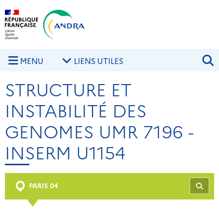
Aller au contenu principal
Skip to navigation
R
MENU
LIENS UTILES
STRUCTURE ET
INSTABILITÉ DES
GENOMES UMR 7196 -
INSERM U1154
PARIS 04
REC