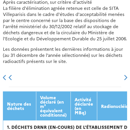
Après caractérisation, sur critère d'activité
La filière d'élimination agréée retenue est celle de SITA
Villeparisis dans le cadre d'études d'acceptabilité menées
par le centre concerné sur la base des dispositions de
l'arrêté ministériel du 30/12/2002 relatif au stockage de
déchets dangereux et de la circulaire du Ministère de
l'Ecologie et du Développement Durable du 25 juillet 2006.
Les données présentent les dernières informations à jour
(au 31 décembre de l’année sélectionnée) sur les déchets
radioactifs présents sur le site.
2013
2014
2015
2016
Volume
Activité
déclaré (en
Nature des
déclarée
m³
Radionucléid
déchets
(en
équivalent
MBq)
conditionné)
1. DÉCHETS DRNR (EN-COURS) DE L'ÉTABLISSEMENT D