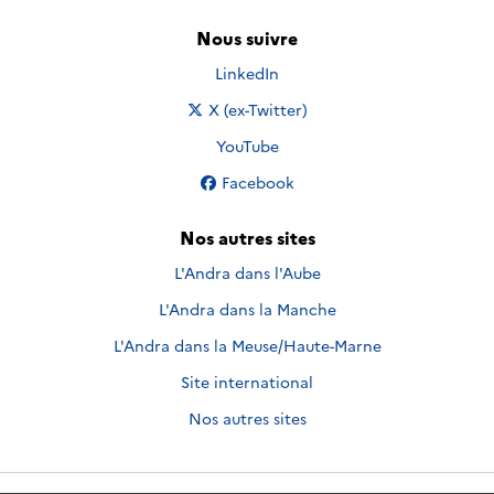
Nous suivre
Nous suivre sur
LinkedIn
Nous suivre sur
X (ex-Twitter)
Nous suivre sur
YouTube
Nous suivre sur
Facebook
Nos autres sites
L'Andra dans l'Aube
L'Andra dans la Manche
L'Andra dans la Meuse/Haute-Marne
Site international
Nos autres sites