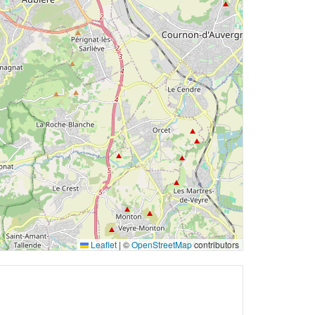
Leaflet
|
©
OpenStreetMap
contributors