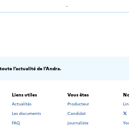
-
oute l’actualité de l’Andra.
Liens utiles
Vous êtes
No
Nou
Actualités
Producteur
Li
Les documents
Candidat
Nou
FAQ
Journaliste
Yo