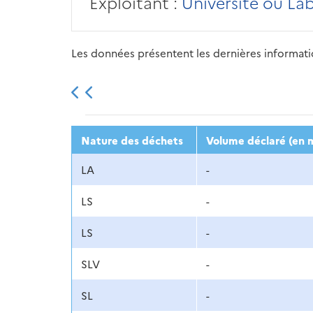
Exploitant :
Université ou La
Les données présentent les dernières information
2013
2014
2015
Nature des déchets
Volume déclaré (en m
LA
-
LS
-
LS
-
SLV
-
SL
-