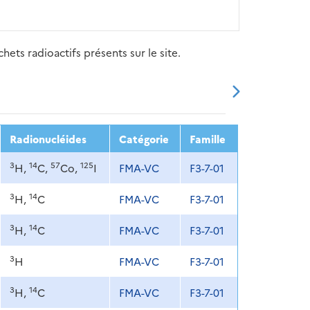
ets radioactifs présents sur le site.
20
2021
2022
2023
2024
Radionucléides
Catégorie
Famille
3
14
57
125
H,
C,
Co,
I
FMA-VC
F3-7-01
3
14
H,
C
FMA-VC
F3-7-01
3
14
H,
C
FMA-VC
F3-7-01
3
H
FMA-VC
F3-7-01
3
14
H,
C
FMA-VC
F3-7-01