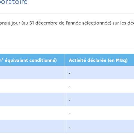
boratoire
s à jour (au 31 décembre de l’année sélectionnée) sur les déch
2016
2017
2018
2019
20
³ équivalent conditionné)
Activité déclarée (en MBq)
-
-
-
-
-