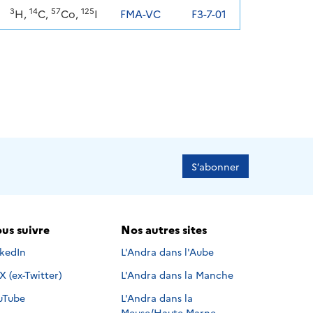
3
14
57
125
H,
C,
Co,
I
FMA-VC
F3-7-01
S’abonner
us suivre
Nos autres sites
s suivre sur
nkedIn
L'Andra dans l'Aube
Nous suivre sur
X (ex-Twitter)
L'Andra dans la Manche
s suivre sur
uTube
L'Andra dans la
Meuse/Haute-Marne