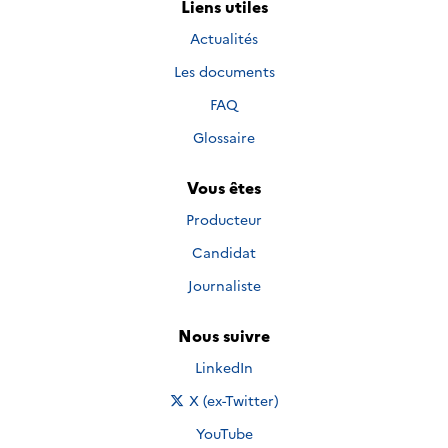
Liens utiles
Actualités
Les documents
FAQ
Glossaire
Vous êtes
Producteur
Candidat
Journaliste
Nous suivre
Nous suivre sur
LinkedIn
Nous suivre sur
X (ex-Twitter)
Nous suivre sur
YouTube