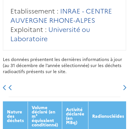
Etablissement :
INRAE - CENTRE
AUVERGNE RHONE-ALPES
Exploitant :
Université ou
Laboratoire
Les données présentent les dernières informations à jour
(au 31 décembre de l’année sélectionnée) sur les déchets
radioactifs présents sur le site.
2013
2014
2015
2016
Volume
Activité
Nature
déclaré (en
déclarée
des
m³
Radionucléides
(en
déchets
équivalent
MBq)
conditionné)