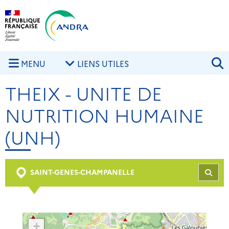
Aller au contenu principal
Skip to navigation
R
MENU
LIENS UTILES
THEIX - UNITE DE
NUTRITION HUMAINE
(UNH)
SAINT-GENES-CHAMPANELLE
REC
+