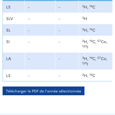
3
14
LS
-
-
H,
C
3
SLV
-
-
H
3
14
SL
-
-
H,
C
3
14
57
SI
-
-
H,
C,
Co,
125
I
3
14
57
LA
-
-
H,
C,
Co,
125
I
3
14
LS
-
-
H,
C
Télécharger le PDF de l'année sélectionnée