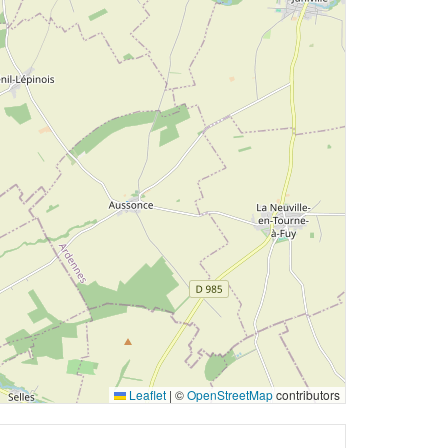
Leaflet
|
©
OpenStreetMap
contributors