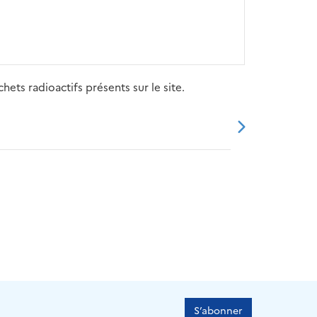
ets radioactifs présents sur le site.
20
2021
2022
2023
2024
S’abonner