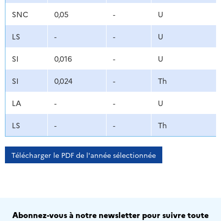
SNC
0,05
-
U
LS
-
-
U
SI
0,016
-
U
SI
0,024
-
Th
LA
-
-
U
LS
-
-
Th
Télécharger le PDF de l'année sélectionnée
Abonnez-vous à notre newsletter pour suivre toute