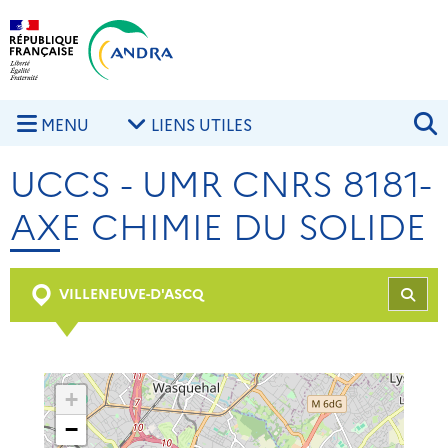
Aller au contenu principal
Skip to navigation
R
MENU
LIENS UTILES
UCCS - UMR CNRS 8181-
AXE CHIMIE DU SOLIDE
VILLENEUVE-D'ASCQ
REC
+
−