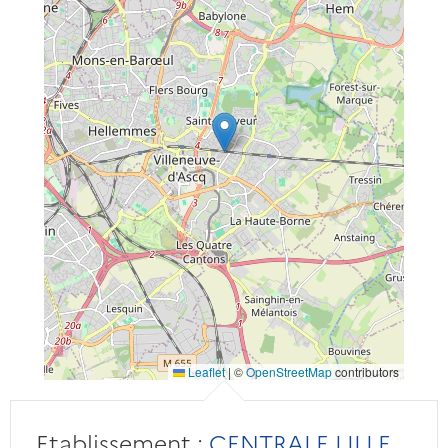
Leaflet
|
©
OpenStreetMap
contributors
Etablissement :
CENTRALE LILLE