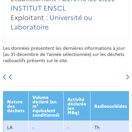
INSTITUT ENSCL
Exploitant :
Université ou
Laboratoire
Les données présentent les dernières informations à jour
(au 31 décembre de l’année sélectionnée) sur les déchets
radioactifs présents sur le site.
2013
2014
2015
2016
Volume
Activité
Nature
déclaré (en
déclarée
des
m³
Radionucléides
(en
déchets
équivalent
MBq)
conditionné)
LA
-
-
Th