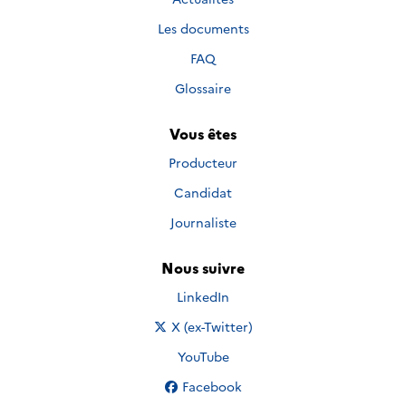
Les documents
FAQ
Glossaire
Vous êtes
Producteur
Candidat
Journaliste
Nous suivre
Nous suivre sur
LinkedIn
Nous suivre sur
X (ex-Twitter)
Nous suivre sur
YouTube
Nous suivre sur
Facebook