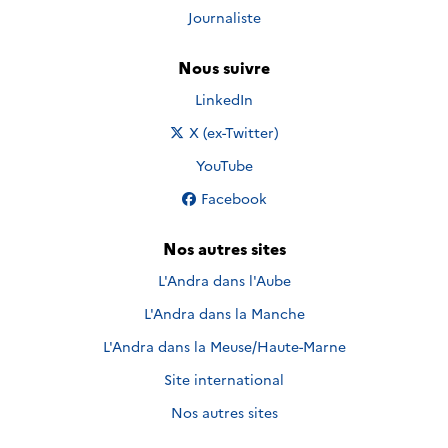
Journaliste
Nous suivre
Nous suivre sur
LinkedIn
Nous suivre sur
X (ex-Twitter)
Nous suivre sur
YouTube
Nous suivre sur
Facebook
Nos autres sites
L'Andra dans l'Aube
L'Andra dans la Manche
L'Andra dans la Meuse/Haute-Marne
Site international
Nos autres sites