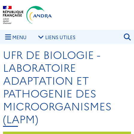
Aller au contenu principal
Skip to navigation
R
MENU
LIENS UTILES
UFR DE BIOLOGIE -
LABORATOIRE
ADAPTATION ET
PATHOGENIE DES
MICROORGANISMES
(LAPM)