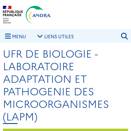
Aller au contenu principal
Skip to navigation
R
MENU
LIENS UTILES
UFR DE BIOLOGIE -
LABORATOIRE
ADAPTATION ET
PATHOGENIE DES
MICROORGANISMES
(LAPM)