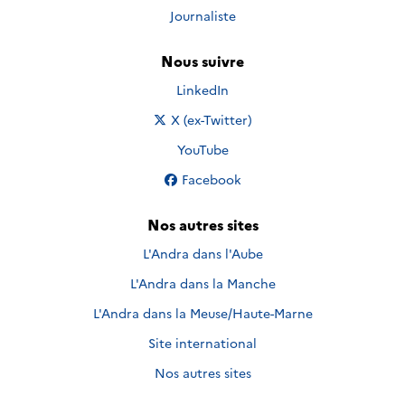
Journaliste
Nous suivre
Nous suivre sur
LinkedIn
Nous suivre sur
X (ex-Twitter)
Nous suivre sur
YouTube
Nous suivre sur
Facebook
Nos autres sites
L'Andra dans l'Aube
L'Andra dans la Manche
L'Andra dans la Meuse/Haute-Marne
Site international
Nos autres sites