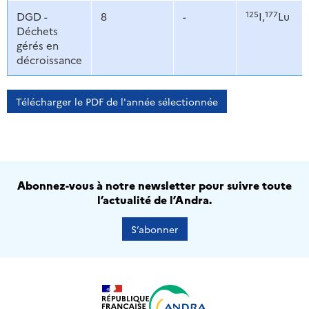
125
177
DGD -
8
-
I,
Lu
Déchets
gérés en
décroissance
Télécharger le PDF de l'année sélectionnée
Abonnez-vous à notre newsletter pour suivre toute
l’actualité de l’Andra.
S’abonner