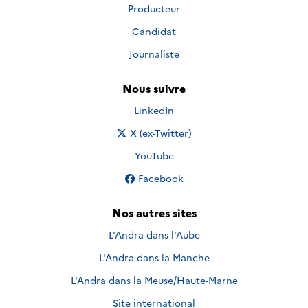
Producteur
Candidat
Journaliste
Nous suivre
Nous suivre sur
LinkedIn
Nous suivre sur
X (ex-Twitter)
Nous suivre sur
YouTube
Nous suivre sur
Facebook
Nos autres sites
L'Andra dans l'Aube
L'Andra dans la Manche
L'Andra dans la Meuse/Haute-Marne
Site international