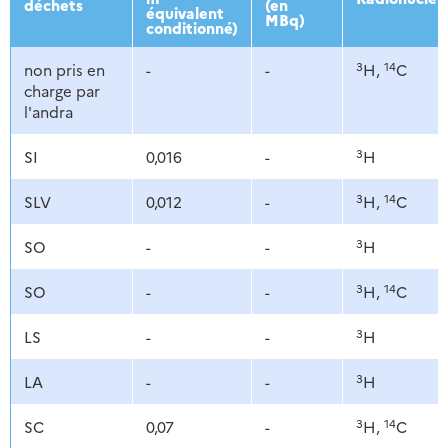
déchets
(en
équivalent
MBq)
conditionné)
3
14
non pris en
-
-
H,
C
charge par
l'andra
3
SI
0,016
-
H
3
14
SLV
0,012
-
H,
C
3
SO
-
-
H
3
14
SO
-
-
H,
C
3
LS
-
-
H
3
LA
-
-
H
3
14
SC
0,07
-
H,
C