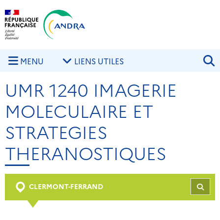
Aller au contenu principal
Skip to navigation
R
MENU
LIENS UTILES
UMR 1240 IMAGERIE
MOLECULAIRE ET
STRATEGIES
THERANOSTIQUES
CLERMONT-FERRAND
REC