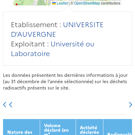
Leaflet
|
©
OpenStreetMap
contributors
Etablissement :
UNIVERSITE
D'AUVERGNE
Exploitant :
Université ou
Laboratoire
Les données présentent les dernières informations à jour
(au 31 décembre de l’année sélectionnée) sur les déchets
radioactifs présents sur le site.
2013
2014
2015
2016
Volume
Activité
déclaré (en
Nature des
déclarée
m³
Radionucléi