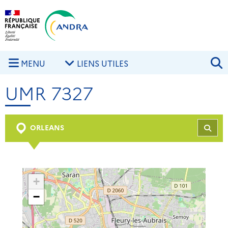
Aller au contenu principal
Skip to navigation
R
MENU
LIENS UTILES
UMR 7327
ORLEANS
REC
+
−