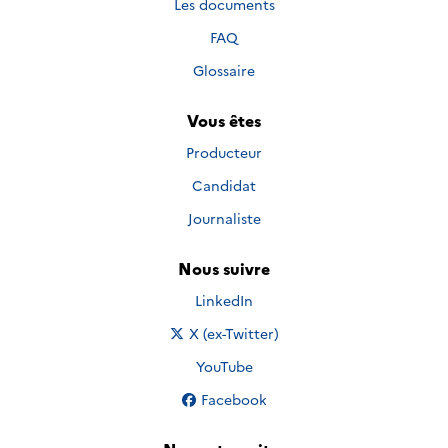
Les documents
FAQ
Glossaire
Vous êtes
Producteur
Candidat
Journaliste
Nous suivre
Nous suivre sur
LinkedIn
Nous suivre sur
X (ex-Twitter)
Nous suivre sur
YouTube
Nous suivre sur
Facebook