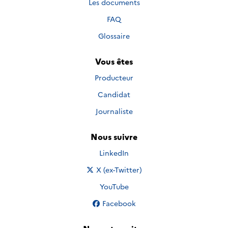
Les documents
FAQ
Glossaire
Vous êtes
Producteur
Candidat
Journaliste
Nous suivre
Nous suivre sur
LinkedIn
Nous suivre sur
X (ex-Twitter)
Nous suivre sur
YouTube
Nous suivre sur
Facebook