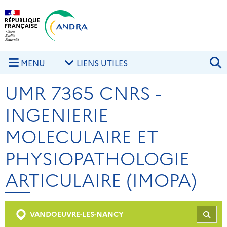
Aller au contenu principal
Skip to navigation
R
MENU
LIENS UTILES
UMR 7365 CNRS -
INGENIERIE
MOLECULAIRE ET
PHYSIOPATHOLOGIE
ARTICULAIRE (IMOPA)
VANDOEUVRE-LES-NANCY
REC