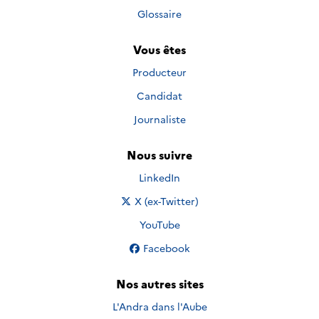
Glossaire
Vous êtes
Producteur
Candidat
Journaliste
Nous suivre
Nous suivre sur
LinkedIn
Nous suivre sur
X (ex-Twitter)
Nous suivre sur
YouTube
Nous suivre sur
Facebook
Nos autres sites
L'Andra dans l'Aube