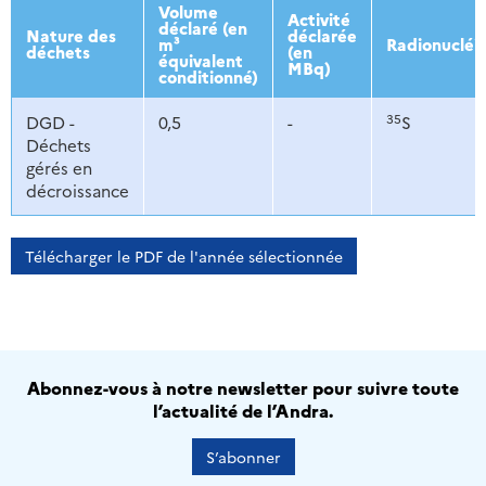
2013
2014
2015
2016
Volume
Activité
déclaré (en
Nature des
déclarée
m³
Radionucléi
déchets
(en
équivalent
MBq)
conditionné)
35
DGD -
0,5
-
S
Déchets
gérés en
décroissance
Télécharger le PDF de l'année sélectionnée
Abonnez-vous à notre newsletter pour suivre toute
l’actualité de l’Andra.
S’abonner