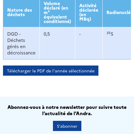
2013
2014
2015
2016
Volume
Activité
déclaré (en
Nature des
déclarée
m³
Radionucléi
déchets
(en
équivalent
MBq)
conditionné)
35
DGD -
0,5
-
S
Déchets
gérés en
décroissance
Télécharger le PDF de l'année sélectionnée
Abonnez-vous à notre newsletter pour suivre toute
l’actualité de l’Andra.
S’abonner