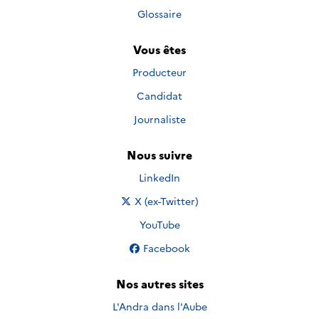
Glossaire
Vous êtes
Producteur
Candidat
Journaliste
Nous suivre
Nous suivre sur
LinkedIn
Nous suivre sur
X (ex-Twitter)
Nous suivre sur
YouTube
Nous suivre sur
Facebook
Nos autres sites
L'Andra dans l'Aube