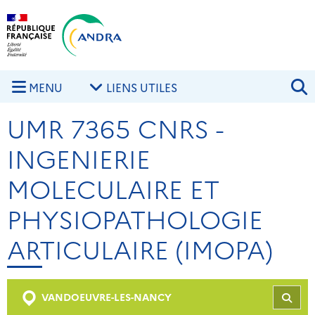
Aller au contenu principal
Skip to navigation
R
MENU
LIENS UTILES
UMR 7365 CNRS -
INGENIERIE
MOLECULAIRE ET
PHYSIOPATHOLOGIE
ARTICULAIRE (IMOPA)
VANDOEUVRE-LES-NANCY
REC