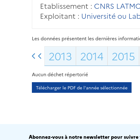
Etablissement :
CNRS LATM
Exploitant :
Université ou La
Les données présentent les dernières information
2013
2014
2015
Aucun déchet répertorié
Télécharger le PDF de l'année sélectionnée
Abonnez-vous à notre newsletter pour suivre t