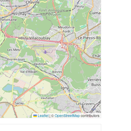
Leaflet
|
©
OpenStreetMap
contributors