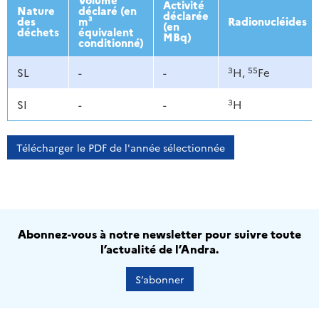
Activité
Nature
déclaré (en
déclarée
des
m³
Radionucléides
(en
déchets
équivalent
MBq)
conditionné)
3
55
SL
-
-
H,
Fe
3
SI
-
-
H
Télécharger le PDF de l'année sélectionnée
Abonnez-vous à notre newsletter pour suivre toute
l’actualité de l’Andra.
S’abonner