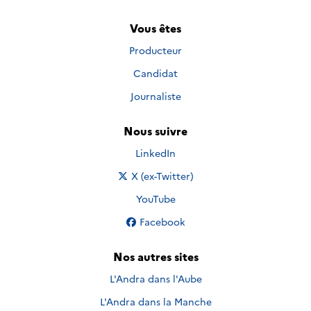
Vous êtes
Producteur
Candidat
Journaliste
Nous suivre
Nous suivre sur
LinkedIn
Nous suivre sur
X (ex-Twitter)
Nous suivre sur
YouTube
Nous suivre sur
Facebook
Nos autres sites
L'Andra dans l'Aube
L'Andra dans la Manche