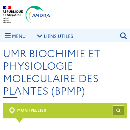
Aller au contenu principal
Skip to navigation
R
MENU
LIENS UTILES
UMR BIOCHIMIE ET
PHYSIOLOGIE
MOLECULAIRE DES
PLANTES (BPMP)
MONTPELLIER
REC