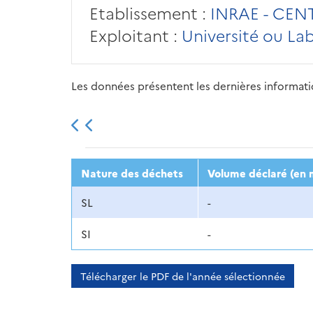
Etablissement :
INRAE - CEN
Exploitant :
Université ou La
Les données présentent les dernières information
2013
2014
2015
Nature des déchets
Volume déclaré (en 
SL
-
SI
-
Télécharger le PDF de l'année sélectionnée