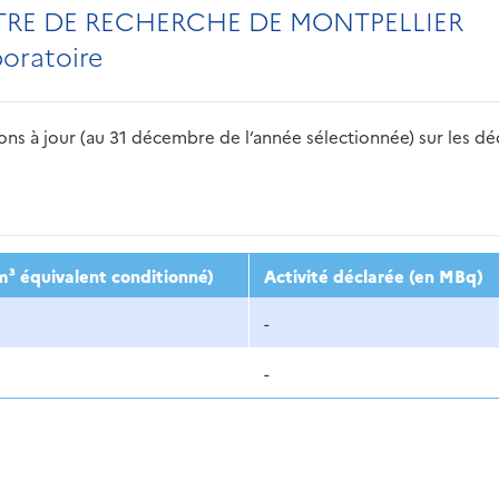
TRE DE RECHERCHE DE MONTPELLIER
boratoire
s à jour (au 31 décembre de l’année sélectionnée) sur les déch
2016
2017
2018
2019
20
m³ équivalent conditionné)
Activité déclarée (en MBq)
-
-