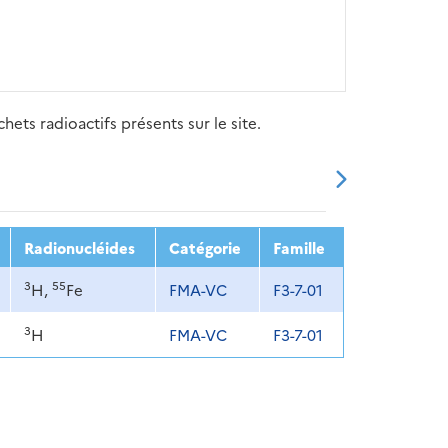
ets radioactifs présents sur le site.
20
2021
2022
2023
2024
Radionucléides
Catégorie
Famille
3
55
H,
Fe
FMA-VC
F3-7-01
3
H
FMA-VC
F3-7-01