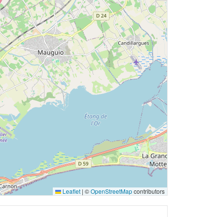
Leaflet
|
©
OpenStreetMap
contributors