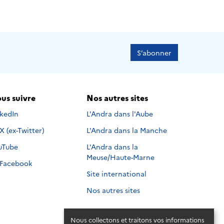
S’abonner
us suivre
Nos autres sites
s suivre sur
nkedIn
L'Andra dans l'Aube
Nous suivre sur
X (ex-Twitter)
L'Andra dans la Manche
s suivre sur
uTube
L'Andra dans la
Meuse/Haute-Marne
Nous suivre sur
Facebook
Site international
Nos autres sites
Nous collectons et traitons vos informations