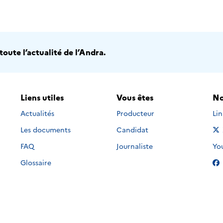
oute l’actualité de l’Andra.
Liens utiles
Vous êtes
No
Nou
Actualités
Producteur
Li
Les documents
Candidat
Nou
FAQ
Journaliste
Yo
Glossaire