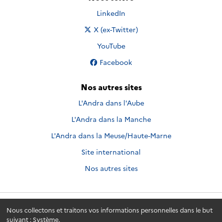
Nous suivre sur
LinkedIn
Nous suivre sur
X (ex-Twitter)
Nous suivre sur
YouTube
Nous suivre sur
Facebook
Nos autres sites
L'Andra dans l'Aube
L'Andra dans la Manche
L'Andra dans la Meuse/Haute-Marne
Site international
Nos autres sites
Nous collectons et traitons vos informations personnelles dans le but
Andra.fr
© 2026 - Andra. Tous droits réservés.
suivant :
Système
.