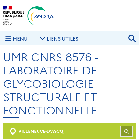
Aller au contenu principal
Skip to navigation
R
MENU
LIENS UTILES
UMR CNRS 8576 -
LABORATOIRE DE
GLYCOBIOLOGIE
STRUCTURALE ET
FONCTIONNELLE
VILLENEUVE-D'ASCQ
REC