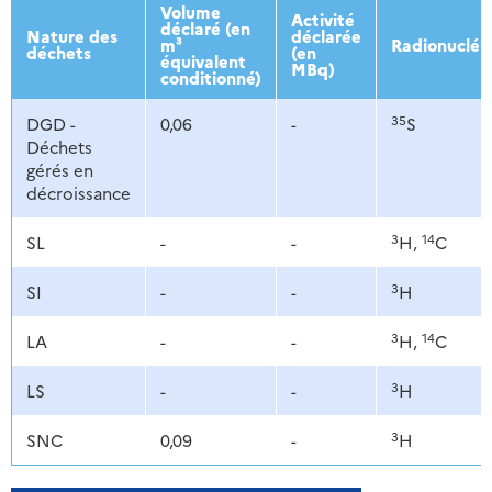
2013
2014
2015
2016
Volume
Activité
déclaré (en
Nature des
déclarée
m³
Radionucléi
déchets
(en
équivalent
MBq)
conditionné)
35
DGD -
0,06
-
S
Déchets
gérés en
décroissance
3
14
SL
-
-
H,
C
3
SI
-
-
H
3
14
LA
-
-
H,
C
3
LS
-
-
H
3
SNC
0,09
-
H