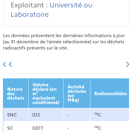
Exploitant :
Université ou
Laboratoire
Les données présentent les dernières informations à jour
(au 31 décembre de l’année sélectionnée) sur les déchets
radioactifs présents sur le site.
2013
2014
2015
2016
Volume
Activité
Nature
déclaré (en
déclarée
des
m³
Radionucléides
(en
déchets
équivalent
MBq)
conditionné)
14
SNC
0,12
-
C
14
SC
0,077
-
C