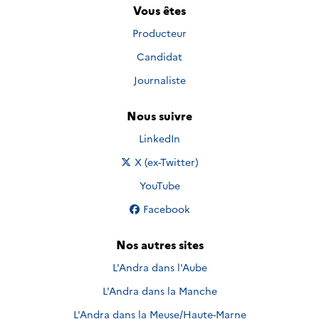
Vous êtes
Producteur
Candidat
Journaliste
Nous suivre
Nous suivre sur
LinkedIn
Nous suivre sur
X (ex-Twitter)
Nous suivre sur
YouTube
Nous suivre sur
Facebook
Nos autres sites
L'Andra dans l'Aube
L'Andra dans la Manche
L'Andra dans la Meuse/Haute-Marne