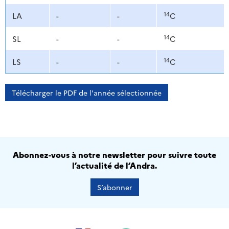
14
LA
-
-
C
14
SL
-
-
C
14
LS
-
-
C
Télécharger le PDF de l'année sélectionnée
Abonnez-vous à notre newsletter pour suivre toute
l’actualité de l’Andra.
S’abonner