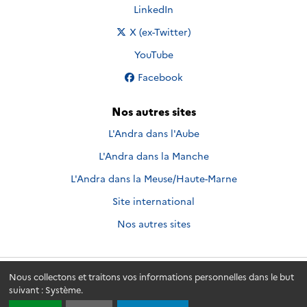
Nous suivre sur
LinkedIn
Nous suivre sur
X (ex-Twitter)
Nous suivre sur
YouTube
Nous suivre sur
Facebook
Nos autres sites
L'Andra dans l'Aube
L'Andra dans la Manche
L'Andra dans la Meuse/Haute-Marne
Site international
Nos autres sites
Nous collectons et traitons vos informations personnelles dans le but
Andra.fr
© 2026 - Andra. Tous droits réservés.
suivant :
Système
.