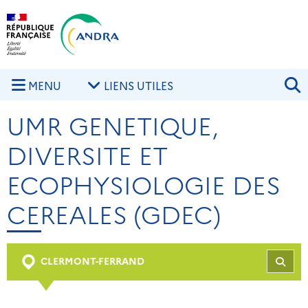
Aller au contenu principal
Skip to navigation
R
MENU
LIENS UTILES
UMR GENETIQUE,
DIVERSITE ET
ECOPHYSIOLOGIE DES
CEREALES (GDEC)
CLERMONT-FERRAND
REC