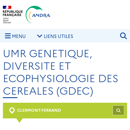
Aller au contenu principal
Skip to navigation
R
MENU
LIENS UTILES
UMR GENETIQUE,
DIVERSITE ET
ECOPHYSIOLOGIE DES
CEREALES (GDEC)
CLERMONT-FERRAND
REC