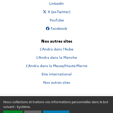
Nous suivre sur
LinkedIn
Nous suivre sur
X (ex-Twitter)
Nous suivre sur
YouTube
Nous suivre sur
Facebook
Nos autres sites
L'Andra dans l'Aube
L'Andra dans la Manche
L'Andra dans la Meuse/Haute-Marne
Site international
Nos autres sites
Nous collectons et traitons vos informations personnelles dans le but
Andra.fr
© 2026 - Andra. Tous droits réservés.
suivant :
Système
.