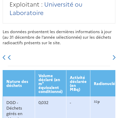
Exploitant :
Université ou
Laboratoire
Les données présentent les dernières informations à jour
(au 31 décembre de l’année sélectionnée) sur les déchets
radioactifs présents sur le site.
2013
2014
2015
2016
Volume
Activité
déclaré (en
Nature des
déclarée
m³
Radionucléi
déchets
(en
équivalent
MBq)
conditionné)
32
DGD -
0,032
-
P
Déchets
gérés en