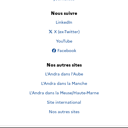
Nous suivre
Nous suivre sur
LinkedIn
Nous suivre sur
X (ex-Twitter)
Nous suivre sur
YouTube
Nous suivre sur
Facebook
Nos autres sites
L'Andra dans l'Aube
L'Andra dans la Manche
L'Andra dans la Meuse/Haute-Marne
Site international
Nos autres sites