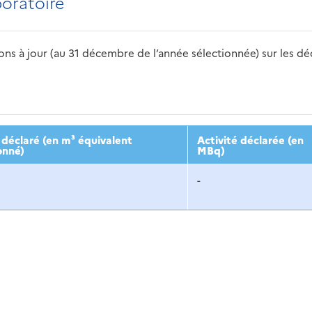
boratoire
s à jour (au 31 décembre de l’année sélectionnée) sur les déch
2016
2017
2018
2019
20
déclaré (en m³ équivalent
Activité déclarée (en
onné)
MBq)
-