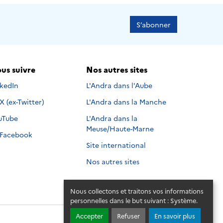
S’abonner
us suivre
Nos autres sites
s suivre sur
nkedIn
L'Andra dans l'Aube
Nous suivre sur
X (ex-Twitter)
L'Andra dans la Manche
s suivre sur
uTube
L'Andra dans la
Meuse/Haute-Marne
Nous suivre sur
Facebook
Site international
Nos autres sites
Nous collectons et traitons vos informations
personnelles dans le but suivant :
Système
.
Accepter
Refuser
En savoir plus
© 2026 - Andra. Tous droits réservés.