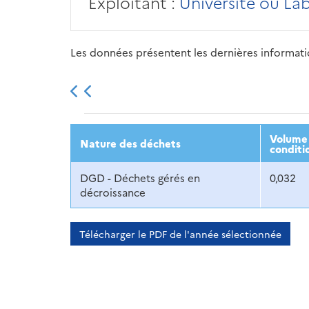
Exploitant :
Université ou La
Les données présentent les dernières information
2013
2014
2015
Volume 
Nature des déchets
conditi
DGD - Déchets gérés en
0,032
décroissance
Télécharger le PDF de l'année sélectionnée