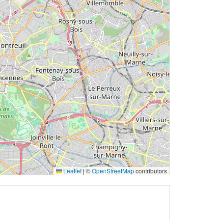
Leaflet
|
©
OpenStreetMap
contributors