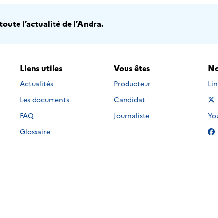
oute l’actualité de l’Andra.
Liens utiles
Vous êtes
No
Nou
Actualités
Producteur
Li
Les documents
Candidat
Nou
FAQ
Journaliste
Yo
Glossaire