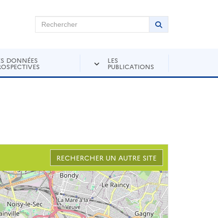
chercher sur Andra Inventaire
Rechercher
Lancer la recher
ES DONNÉES
LES
ROSPECTIVES
PUBLICATIONS
RECHERCHER UN AUTRE SITE