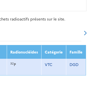
ets radioactifs présents sur le site.
20
2021
2022
2023
2024
Radionucléides
Catégorie
Famille
32
P
VTC
DGD