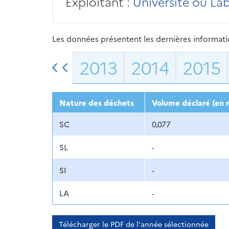
Exploitant :
Université ou La
Les données présentent les dernières information
2013
2014
2015
Nature des déchets
Volume déclaré (en 
SC
0,077
SL
-
SI
-
LA
-
Télécharger le PDF de l'année sélectionnée