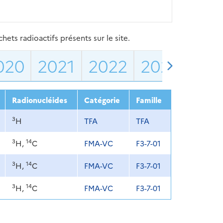
ets radioactifs présents sur le site.
020
2021
2022
2023
202
Radionucléides
Catégorie
Famille
3
H
TFA
TFA
3
14
H,
C
FMA-VC
F3-7-01
3
14
H,
C
FMA-VC
F3-7-01
3
14
H,
C
FMA-VC
F3-7-01