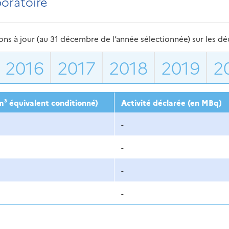
boratoire
s à jour (au 31 décembre de l’année sélectionnée) sur les déch
2016
2017
2018
2019
2
m³ équivalent conditionné)
Activité déclarée (en MBq)
-
-
-
-