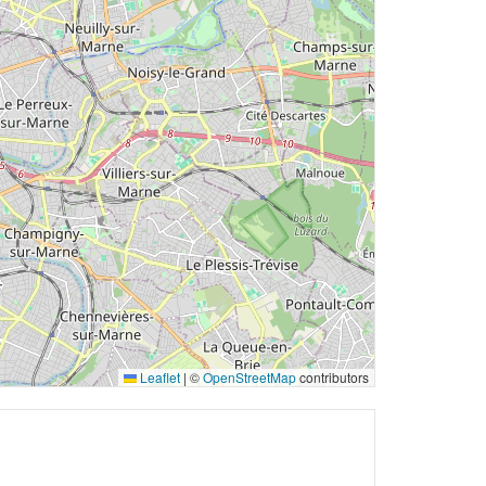
Leaflet
|
©
OpenStreetMap
contributors