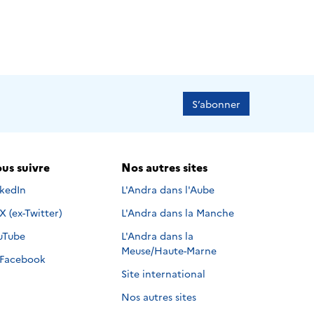
S’abonner
us suivre
Nos autres sites
s suivre sur
nkedIn
L'Andra dans l'Aube
Nous suivre sur
X (ex-Twitter)
L'Andra dans la Manche
s suivre sur
uTube
L'Andra dans la
Meuse/Haute-Marne
Nous suivre sur
Facebook
Site international
Nos autres sites