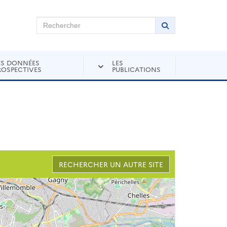
chercher sur Andra Inventaire
Rechercher
Lancer la recher
ES DONNÉES
LES
ROSPECTIVES
PUBLICATIONS
RECHERCHER UN AUTRE SITE