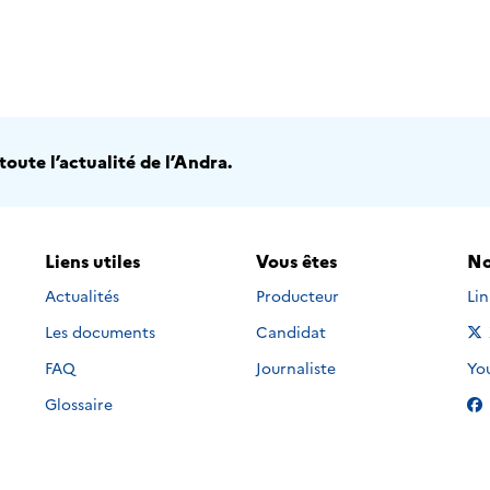
oute l’actualité de l’Andra.
Liens utiles
Vous êtes
No
Nou
Actualités
Producteur
Li
Les documents
Candidat
Nou
FAQ
Journaliste
Yo
Glossaire