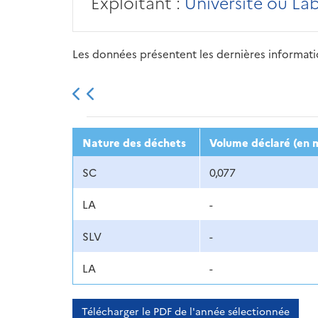
Exploitant :
Université ou La
Les données présentent les dernières information
2013
2014
2015
Nature des déchets
Volume déclaré (en m
SC
0,077
LA
-
SLV
-
LA
-
Télécharger le PDF de l'année sélectionnée