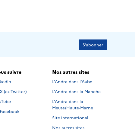
S’abonner
us suivre
Nos autres sites
s suivre sur
nkedIn
L'Andra dans l'Aube
Nous suivre sur
X (ex-Twitter)
L'Andra dans la Manche
s suivre sur
uTube
L'Andra dans la
Meuse/Haute-Marne
Nous suivre sur
Facebook
Site international
Nos autres sites