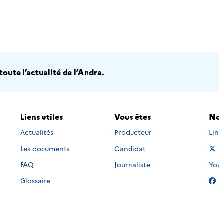
oute l’actualité de l’Andra.
Liens utiles
Vous êtes
No
Nou
Actualités
Producteur
Li
Les documents
Candidat
Nou
FAQ
Journaliste
Yo
Glossaire