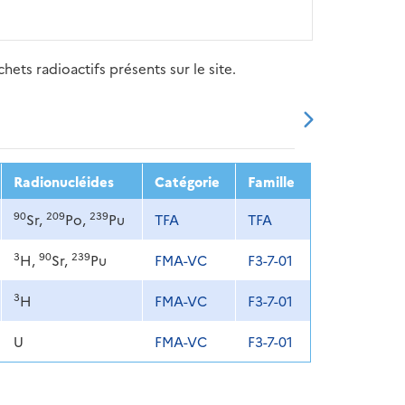
ets radioactifs présents sur le site.
20
2021
2022
2023
2024
Radionucléides
Catégorie
Famille
90
209
239
Sr,
Po,
Pu
TFA
TFA
3
90
239
H,
Sr,
Pu
FMA-VC
F3-7-01
3
H
FMA-VC
F3-7-01
U
FMA-VC
F3-7-01