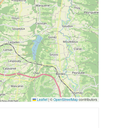
Leaflet
|
©
OpenStreetMap
contributors