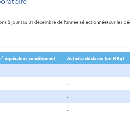
boratoire
s à jour (au 31 décembre de l’année sélectionnée) sur les déch
2016
2017
2018
2019
20
³ équivalent conditionné)
Activité déclarée (en MBq)
-
-
-
-