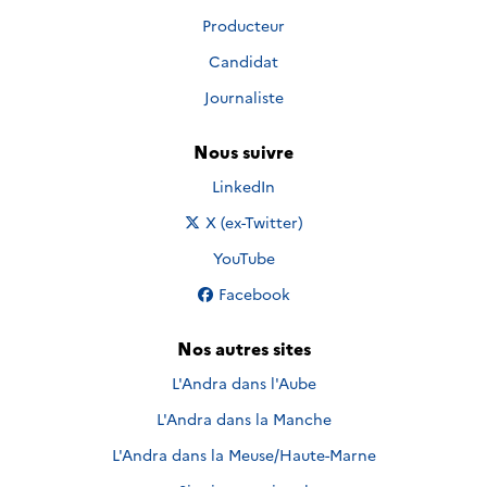
Producteur
Candidat
Journaliste
Nous suivre
Nous suivre sur
LinkedIn
Nous suivre sur
X (ex-Twitter)
Nous suivre sur
YouTube
Nous suivre sur
Facebook
Nos autres sites
L'Andra dans l'Aube
L'Andra dans la Manche
L'Andra dans la Meuse/Haute-Marne