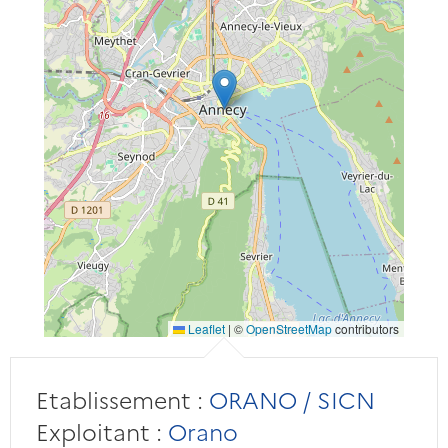
Leaflet
|
©
OpenStreetMap
contributors
Etablissement :
ORANO / SICN
Exploitant :
Orano