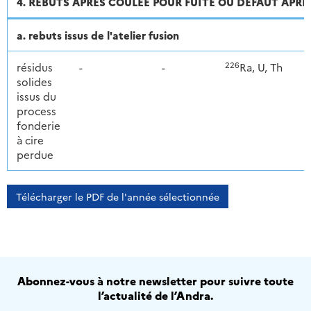
4. REBUTS APRÈS COULÉE POUR FUITE OU DÉFAUT AP
a. rebuts issus de l'atelier fusion
226
résidus
-
-
Ra, U, Th
solides
issus du
process
fonderie
à cire
perdue
Télécharger le PDF de l'année sélectionnée
Abonnez-vous à notre newsletter pour suivre toute
l’actualité de l’Andra.