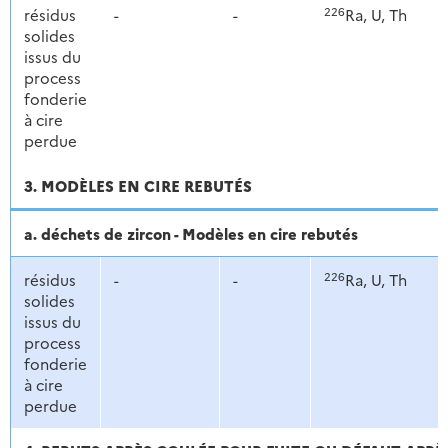
226
résidus
-
-
Ra, U, Th
solides
issus du
process
fonderie
à cire
perdue
3. MODÈLES EN CIRE REBUTÉS
a. déchets de zircon - Modèles en cire rebutés
226
résidus
-
-
Ra, U, Th
solides
issus du
process
fonderie
à cire
perdue