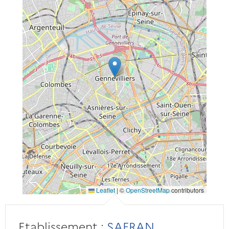
Leaflet
|
©
OpenStreetMap
contributors
Etablissement :
SAFRAN