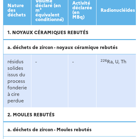
Volume
Activité
Nature
déclaré (en
déclarée
des
m³
Radionucléides
(en
déchets
équivalent
MBq)
conditionné)
1. NOYAUX CÉRAMIQUES REBUTÉS
a. déchets de zircon - noyaux céramique rebutés
226
résidus
-
-
Ra, U, Th
solides
issus du
process
fonderie
à cire
perdue
2. MOULES REBUTÉS
a. déchets de zircon - Moules rebutés