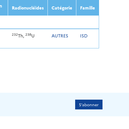
n
Radionucléides
Catégorie
Famille
232
238
Th,
U
AUTRES
ISD
S’abonner