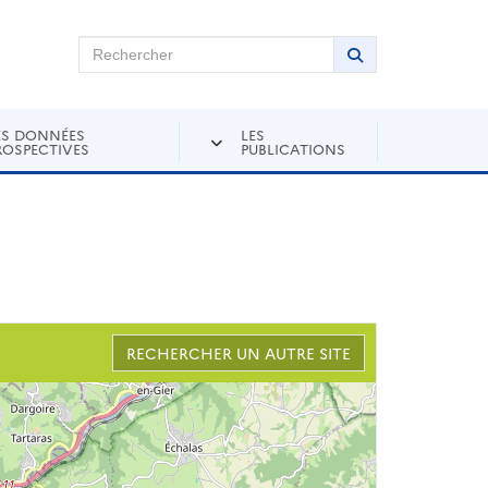
chercher sur Andra Inventaire
Rechercher
Lancer la recher
ES DONNÉES
LES
ROSPECTIVES
PUBLICATIONS
RECHERCHER UN AUTRE SITE