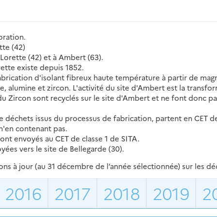
oration.
tte (42)
 Lorette (42) et à Ambert (63).
rette existe depuis 1852.
fabrication d'isolant fibreux haute température à partir de magn
ice, alumine et zircon. L'activité du site d'Ambert est la trans
u Zircon sont recyclés sur le site d'Ambert et ne font donc pa
e déchets issus du processus de fabrication, partent en CET de 
 n'en contenant pas.
sont envoyés au CET de classe 1 de SITA.
yées vers le site de Bellegarde (30).
s à jour (au 31 décembre de l’année sélectionnée) sur les déch
2016
2017
2018
2019
2