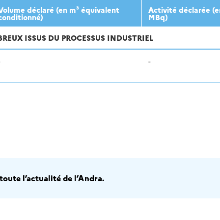
Volume déclaré (en m³ équivalent
Activité déclarée (e
conditionné)
MBq)
BREUX ISSUS DU PROCESSUS INDUSTRIEL
-
-
oute l’actualité de l’Andra.