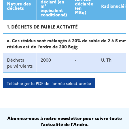
déclaré (en
Nature des
déclarée
m³
Radionucléid
déchets
(en
équivalent
MBq)
conditionné)
1. DÉCHETS DE FAIBLE ACTIVITÉ
a. Ces résidus sont mélangés à 20% de sable de 2 à 5 mm. 
résidus est de l'ordre de 200 Bq/g
Déchets
2000
-
U, Th
pulvérulents
Télécharger le PDF de l'année sélectionnée
Abonnez-vous à notre newsletter pour suivre toute
l’actualité de l’Andra.