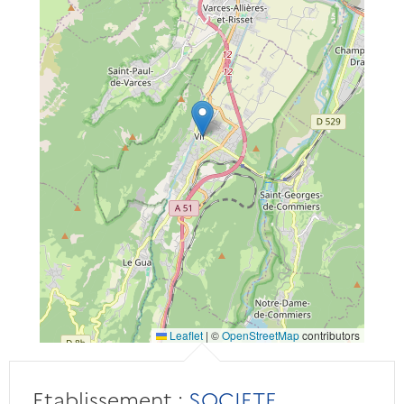
Leaflet
|
©
OpenStreetMap
contributors
Etablissement :
SOCIETE