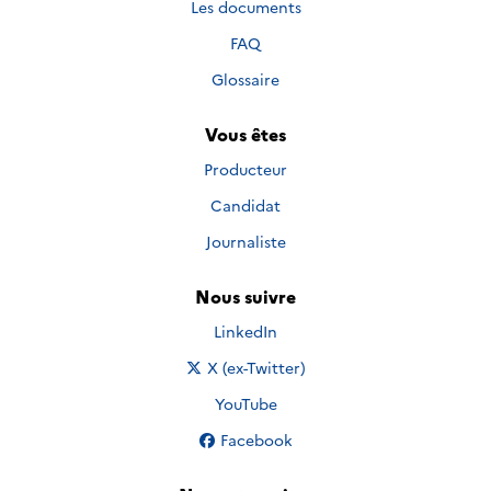
Les documents
FAQ
Glossaire
Vous êtes
Producteur
Candidat
Journaliste
Nous suivre
Nous suivre sur
LinkedIn
Nous suivre sur
X (ex-Twitter)
Nous suivre sur
YouTube
Nous suivre sur
Facebook