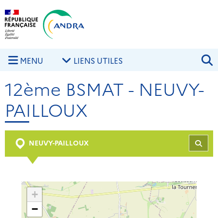
Aller au contenu principal
Skip to navigation
R
MENU
LIENS UTILES
12ème BSMAT - NEUVY-
PAILLOUX
NEUVY-PAILLOUX
REC
+
−