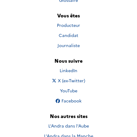
Glossaire
Vous êtes
Producteur
Candidat
Journaliste
Nous suivre
Nous suivre sur
LinkedIn
Nous suivre sur
X (ex-Twitter)
Nous suivre sur
YouTube
Nous suivre sur
Facebook
Nos autres sites
L'Andra dans l'Aube
L'Andra dans la Manche