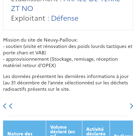
ZT NO
Exploitant :
Défense
Mission du site de Neuvy-Pailloux:
- soutien (visite et rénovation des poids lourds tactiques et
porte chars et VAB)
- approvisionnement (Stockage, remisage, réception
matériel retour d'OPEX)
Les données présentent les dernières informations à jour
(au 31 décembre de l’année sélectionnée) sur les déchets
radioactifs présents sur le site.
2013
2014
2015
2016
Volume
Activité
déclaré (en
Nature des
déclarée
m³
Radionucl