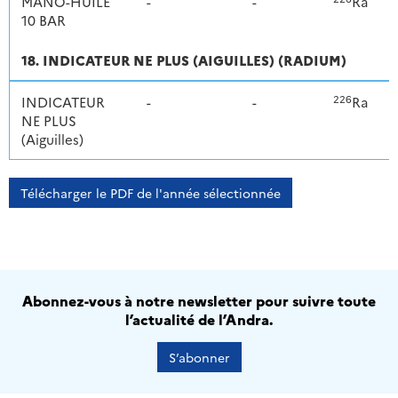
MANO-HUILE
-
-
Ra
10 BAR
18. INDICATEUR NE PLUS (AIGUILLES) (RADIUM)
226
INDICATEUR
-
-
Ra
NE PLUS
(Aiguilles)
Télécharger le PDF de l'année sélectionnée
Abonnez-vous à notre newsletter pour suivre toute
l’actualité de l’Andra.
S’abonner