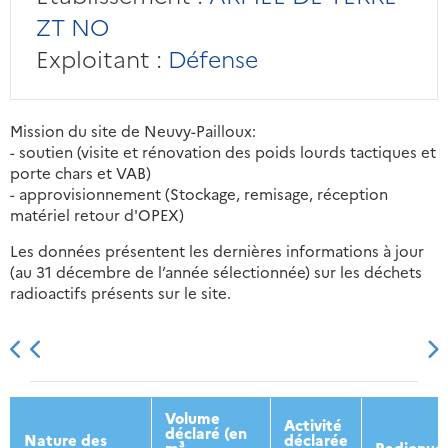
ZT NO
Exploitant :
Défense
Mission du site de Neuvy-Pailloux:
- soutien (visite et rénovation des poids lourds tactiques et
porte chars et VAB)
- approvisionnement (Stockage, remisage, réception
matériel retour d'OPEX)
Les données présentent les dernières informations à jour
(au 31 décembre de l’année sélectionnée) sur les déchets
radioactifs présents sur le site.
2013
2014
2015
2016
Volume
Activité
déclaré (en
Nature des
déclarée
m³
Radionucl