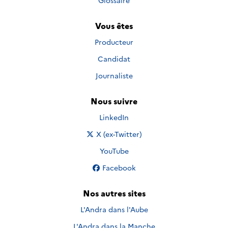
Glossaire
Vous êtes
Producteur
Candidat
Journaliste
Nous suivre
Nous suivre sur
LinkedIn
Nous suivre sur
X (ex-Twitter)
Nous suivre sur
YouTube
Nous suivre sur
Facebook
Nos autres sites
L'Andra dans l'Aube
L'Andra dans la Manche