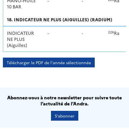
MANO-HUILE
-
-
Ra
10 BAR
18. INDICATEUR NE PLUS (AIGUILLES) (RADIUM)
226
INDICATEUR
-
-
Ra
NE PLUS
(Aiguilles)
Télécharger le PDF de l'année sélectionnée
Abonnez-vous à notre newsletter pour suivre toute
l’actualité de l’Andra.
S’abonner