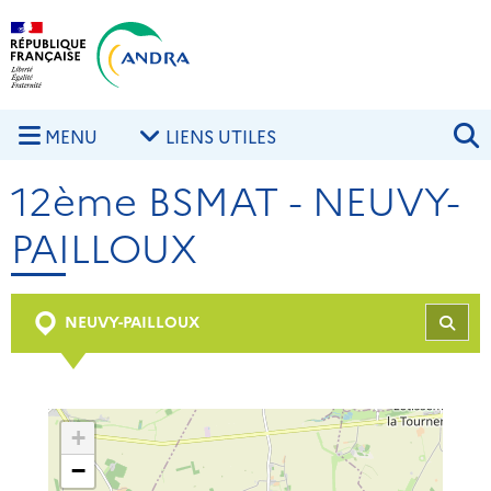
Aller au contenu principal
Skip to navigation
R
MENU
LIENS UTILES
12ème BSMAT - NEUVY-
PAILLOUX
NEUVY-PAILLOUX
REC
+
−