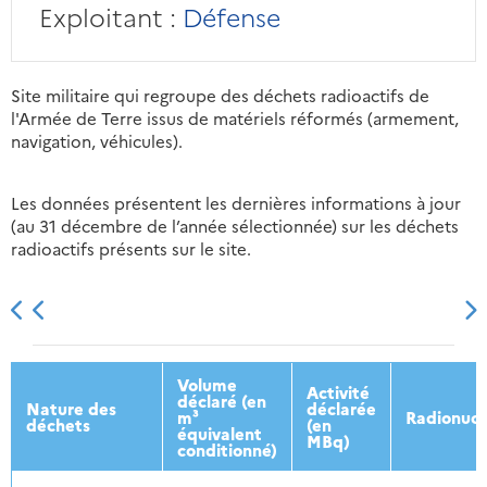
Exploitant :
Défense
Site militaire qui regroupe des déchets radioactifs de
l'Armée de Terre issus de matériels réformés (armement,
navigation, véhicules).
Les données présentent les dernières informations à jour
(au 31 décembre de l’année sélectionnée) sur les déchets
radioactifs présents sur le site.
2013
2014
2015
2016
Volume
Activité
déclaré (en
Nature des
déclarée
m³
Radionucl
déchets
(en
équivalent
MBq)
conditionné)