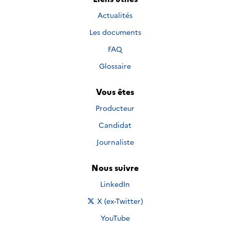
Actualités
Les documents
FAQ
Glossaire
Vous êtes
Producteur
Candidat
Journaliste
Nous suivre
Nous suivre sur
LinkedIn
Nous suivre sur
X (ex-Twitter)
Nous suivre sur
YouTube