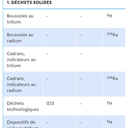
1. DÉCHETS SOLIDES
3
Boussoles au
-
-
H
tritium
226
Boussoles au
-
-
Ra
radium
Cadrans,
-
-
indicateurs au
tritium
226
Cadrans,
-
-
Ra
indicateurs au
radium
3
Déchets
0,13
-
H
technologiques
3
Dispositifs de
-
-
H
visée au tritium