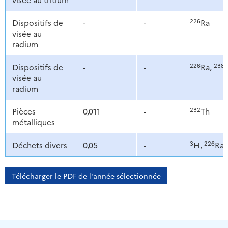
226
Dispositifs de
-
-
Ra
visée au
radium
226
238
Dispositifs de
-
-
Ra,
visée au
radium
232
Pièces
0,011
-
Th
métalliques
3
226
Déchets divers
0,05
-
H,
Ra,
Télécharger le PDF de l'année sélectionnée