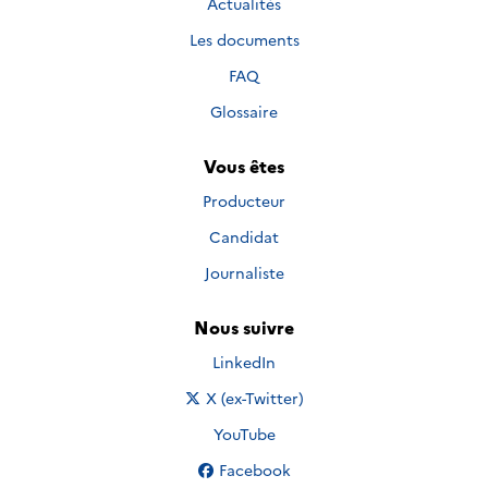
Actualités
Les documents
FAQ
Glossaire
Vous êtes
Producteur
Candidat
Journaliste
Nous suivre
Nous suivre sur
LinkedIn
Nous suivre sur
X (ex-Twitter)
Nous suivre sur
YouTube
Nous suivre sur
Facebook